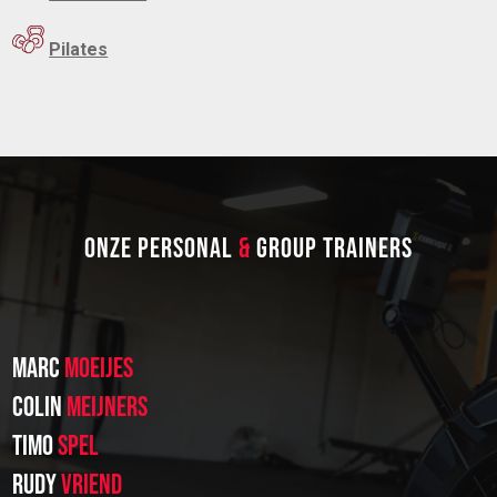
Pilates
ONZE PERSONAL
&
GROUP TRAINERS
MARC
MOEIJES
COLIN
MEIJNERS
TIMO
SPEL
RUDY
VRIEND