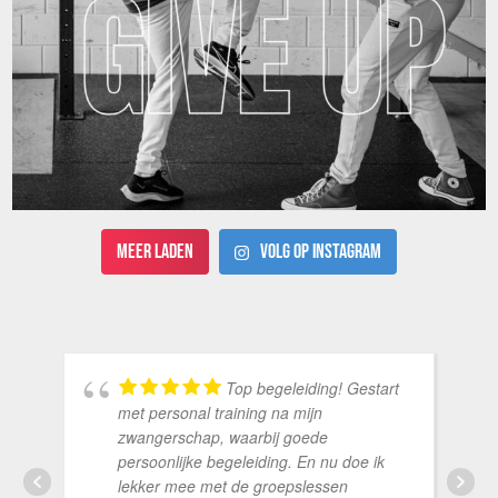
Meer laden
Volg op Instagram
Top begeleiding! Gestart
met personal training na mijn
zwangerschap, waarbij goede
persoonlijke begeleiding. En nu doe ik
lekker mee met de groepslessen