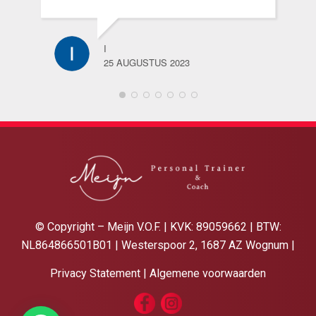
I
25 AUGUSTUS 2023
© Copyright – Meijn V.O.F. | KVK: 89059662 | BTW:
NL864866501B01 | Westerspoor 2, 1687 AZ Wognum |
Privacy Statement
|
Algemene voorwaarden