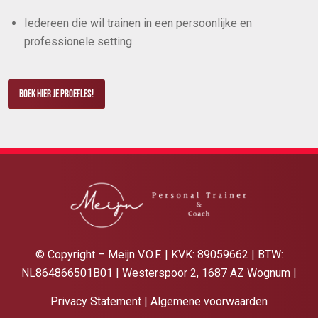
Iedereen die wil trainen in een persoonlijke en
professionele setting
Boek hier je Proefles!
© Copyright – Meijn V.O.F. | KVK: 89059662 | BTW:
NL864866501B01 | Westerspoor 2, 1687 AZ Wognum |
Privacy Statement
|
Algemene voorwaarden